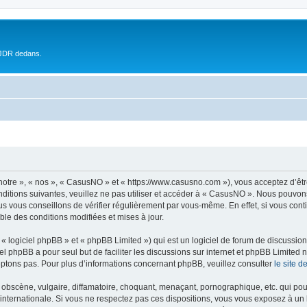
 JDR dedans.
otre », « nos », « CasusNO » et « https://www.casusno.com »), vous acceptez d’êt
nditions suivantes, veuillez ne pas utiliser et accéder à « CasusNO ». Nous pouvon
s vous conseillons de vérifier régulièrement par vous-même. En effet, si vous con
ble des conditions modifiées et mises à jour.
 logiciel phpBB » et « phpBB Limited ») qui est un logiciel de forum de discussio
iel phpBB a pour seul but de faciliter les discussions sur internet et phpBB Limit
ptons pas. Pour plus d’informations concernant phpBB, veuillez consulter
le site 
obscène, vulgaire, diffamatoire, choquant, menaçant, pornographique, etc. qui pourr
internationale. Si vous ne respectez pas ces dispositions, vous vous exposez à un 