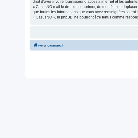
droit d’avertir votre fournisseur d’accès à internet et les autor
« CasusNO » ait le droit de supprimer, de modifier, de déplacer
que toutes les informations que vous avez renseignées soient e
« CasusNO », ni phpBB, ne pourront être tenus comme responsa
www.casusno.fr