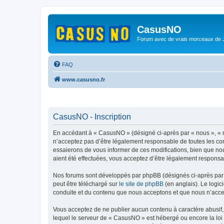
CasusNO
Forum avec de vrais morceaux de
FAQ
www.casusno.fr
CasusNO - Inscription
En accédant à « CasusNO » (désigné ci-après par « nous », « n
n’acceptez pas d’être légalement responsable de toutes les co
essaierons de vous informer de ces modifications, bien que nou
aient été effectuées, vous acceptez d’être légalement responsa
Nos forums sont développés par phpBB (désignés ci-après par «
peut être téléchargé sur
le site de phpBB
(en anglais). Le logic
conduite et du contenu que nous acceptons et que nous n’acce
Vous acceptez de ne publier aucun contenu à caractère abusif, 
lequel le serveur de « CasusNO » est hébergé ou encore la loi 