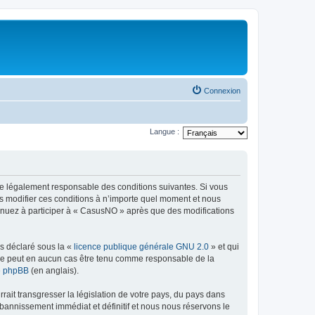
Connexion
Langue :
re légalement responsable des conditions suivantes. Si vous
s modifier ces conditions à n’importe quel moment et nous
tinuez à participer à « CasusNO » après que des modifications
ns déclaré sous la «
licence publique générale GNU 2.0
» et qui
ed ne peut en aucun cas être tenu comme responsable de la
de phpBB
(en anglais).
ait transgresser la législation de votre pays, du pays dans
bannissement immédiat et définitif et nous nous réservons le