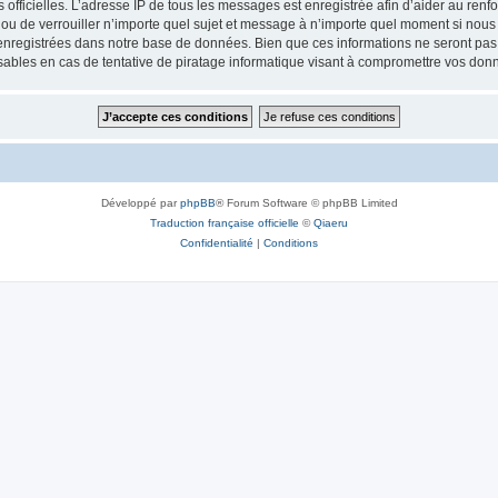
ités officielles. L’adresse IP de tous les messages est enregistrée afin d’aider au re
 ou de verrouiller n’importe quel sujet et message à n’importe quel moment si nous 
nregistrées dans notre base de données. Bien que ces informations ne seront pas d
bles en cas de tentative de piratage informatique visant à compromettre vos don
Développé par
phpBB
® Forum Software © phpBB Limited
Traduction française officielle
©
Qiaeru
Confidentialité
|
Conditions