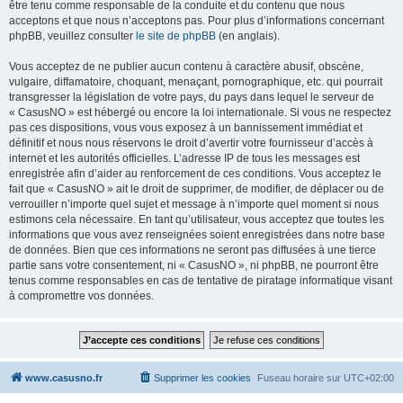
être tenu comme responsable de la conduite et du contenu que nous
acceptons et que nous n’acceptons pas. Pour plus d’informations concernant
phpBB, veuillez consulter
le site de phpBB
(en anglais).
Vous acceptez de ne publier aucun contenu à caractère abusif, obscène,
vulgaire, diffamatoire, choquant, menaçant, pornographique, etc. qui pourrait
transgresser la législation de votre pays, du pays dans lequel le serveur de
« CasusNO » est hébergé ou encore la loi internationale. Si vous ne respectez
pas ces dispositions, vous vous exposez à un bannissement immédiat et
définitif et nous nous réservons le droit d’avertir votre fournisseur d’accès à
internet et les autorités officielles. L’adresse IP de tous les messages est
enregistrée afin d’aider au renforcement de ces conditions. Vous acceptez le
fait que « CasusNO » ait le droit de supprimer, de modifier, de déplacer ou de
verrouiller n’importe quel sujet et message à n’importe quel moment si nous
estimons cela nécessaire. En tant qu’utilisateur, vous acceptez que toutes les
informations que vous avez renseignées soient enregistrées dans notre base
de données. Bien que ces informations ne seront pas diffusées à une tierce
partie sans votre consentement, ni « CasusNO », ni phpBB, ne pourront être
tenus comme responsables en cas de tentative de piratage informatique visant
à compromettre vos données.
www.casusno.fr
Supprimer les cookies
Fuseau horaire sur
UTC+02:00