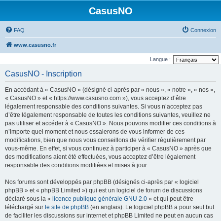
CasusNO
FAQ
Connexion
www.casusno.fr
Langue :
CasusNO - Inscription
En accédant à « CasusNO » (désigné ci-après par « nous », « notre », « nos »,
« CasusNO » et « https://www.casusno.com »), vous acceptez d’être
légalement responsable des conditions suivantes. Si vous n’acceptez pas
d’être légalement responsable de toutes les conditions suivantes, veuillez ne
pas utiliser et accéder à « CasusNO ». Nous pouvons modifier ces conditions à
n’importe quel moment et nous essaierons de vous informer de ces
modifications, bien que nous vous conseillons de vérifier régulièrement par
vous-même. En effet, si vous continuez à participer à « CasusNO » après que
des modifications aient été effectuées, vous acceptez d’être légalement
responsable des conditions modifiées et mises à jour.
Nos forums sont développés par phpBB (désignés ci-après par « logiciel
phpBB » et « phpBB Limited ») qui est un logiciel de forum de discussions
déclaré sous la «
licence publique générale GNU 2.0
» et qui peut être
téléchargé sur
le site de phpBB
(en anglais). Le logiciel phpBB a pour seul but
de faciliter les discussions sur internet et phpBB Limited ne peut en aucun cas