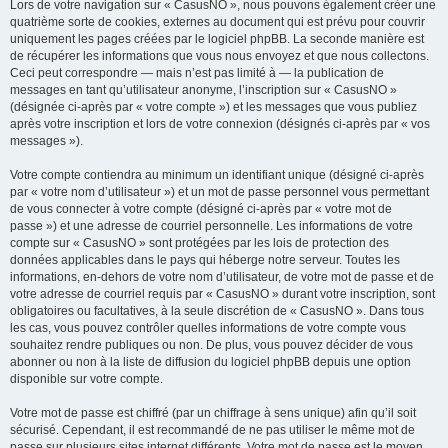
Lors de votre navigation sur « CasusNO », nous pouvons également créer une
quatrième sorte de cookies, externes au document qui est prévu pour couvrir
uniquement les pages créées par le logiciel phpBB. La seconde manière est
de récupérer les informations que vous nous envoyez et que nous collectons.
Ceci peut correspondre — mais n’est pas limité à — la publication de
messages en tant qu’utilisateur anonyme, l’inscription sur « CasusNO »
(désignée ci-après par « votre compte ») et les messages que vous publiez
après votre inscription et lors de votre connexion (désignés ci-après par « vos
messages »).
Votre compte contiendra au minimum un identifiant unique (désigné ci-après
par « votre nom d’utilisateur ») et un mot de passe personnel vous permettant
de vous connecter à votre compte (désigné ci-après par « votre mot de
passe ») et une adresse de courriel personnelle. Les informations de votre
compte sur « CasusNO » sont protégées par les lois de protection des
données applicables dans le pays qui héberge notre serveur. Toutes les
informations, en-dehors de votre nom d’utilisateur, de votre mot de passe et de
votre adresse de courriel requis par « CasusNO » durant votre inscription, sont
obligatoires ou facultatives, à la seule discrétion de « CasusNO ». Dans tous
les cas, vous pouvez contrôler quelles informations de votre compte vous
souhaitez rendre publiques ou non. De plus, vous pouvez décider de vous
abonner ou non à la liste de diffusion du logiciel phpBB depuis une option
disponible sur votre compte.
Votre mot de passe est chiffré (par un chiffrage à sens unique) afin qu’il soit
sécurisé. Cependant, il est recommandé de ne pas utiliser le même mot de
passe sur plusieurs sites internet différents. Votre mot de passe est le moyen