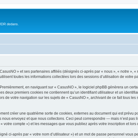
 JDR dedans.
« CasusNO » et ses partenaires affiliés (désignés ci-après par « nous », « notre »,
ilisent toutes les informations collectées lors des sessions d’utilisation de votre p
 Premièrement, en naviguant sur « CasusNO », le logiciel phpBB génèrera un certai
 Les deux premiers cookies ne contiennent qu’un identifiant utilisateur et un ident
ors de votre navigation sur les sujets de « CasusNO », archivant de ce fait tous les
ment créer une quatrième sorte de cookies, externes au document qui est prévu po
 nous envoyez et que nous collectons. Ceci peut correspondre — mais n’est pas lim
« votre compte ») et les messages que vous publiez après votre inscription et lors
igné ci-après par « votre nom d’utilisateur ») et un mot de passe personnel vous p