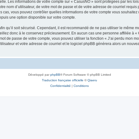
elle. Les informations de votre compte sur « CasusNO » sont protégées par les loi
tre nom d’utilisateur, de votre mot de passe et de votre adresse de courriel requis 
les cas, vous pouvez contrôler quelles informations de votre compte vous souhaite
epuis une option disponible sur votre compte.
afin qu’il soit sécurisé. Cependant, il est recommandé de ne pas utiliser le même mot
illez donc à le conservez précieusement. En aucun cas une personne affiliée à « 
ot de passe de votre compte, vous pouvez utiliser la fonction « J’ai perdu mon mot
ilisateur et votre adresse de courriel et le logiciel phpBB générera alors un nouv
Développé par
phpBB
® Forum Software © phpBB Limited
Traduction française officielle
©
Qiaeru
Confidentialité
|
Conditions