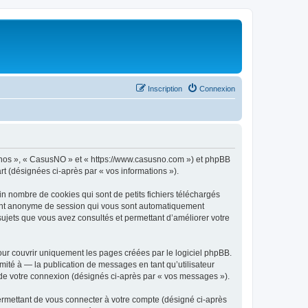
Inscription
Connexion
 « nos », « CasusNO » et « https://www.casusno.com ») et phpBB
art (désignées ci-après par « vos informations »).
n nombre de cookies qui sont de petits fichiers téléchargés
ifiant anonyme de session qui vous sont automatiquement
 sujets que vous avez consultés et permettant d’améliorer votre
ur couvrir uniquement les pages créées par le logiciel phpBB.
ité à — la publication de messages en tant qu’utilisateur
 de votre connexion (désignés ci-après par « vos messages »).
ermettant de vous connecter à votre compte (désigné ci-après