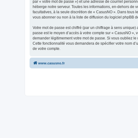
par « votre mot de passe ») et une adresse de courriel personn
héberge notre serveur. Toutes les informations, en-dehors de vo
facultatives, à la seule discrétion de « CasusNO ». Dans tous 
vous abonner ou non à la liste de diffusion du logiciel phpBB d
Votre mot de passe est chiffré (par un chiffrage à sens unique) 
passe est le moyen d’accès à votre compte sur « CasusNO », ve
demander légitimement votre mot de passe. Si vous oubliez le m
Cette fonctionnalité vous demandera de spécifier votre nom d’ut
de votre compte.
www.casusno.fr