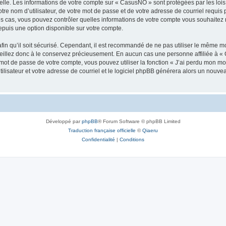
elle. Les informations de votre compte sur « CasusNO » sont protégées par les loi
tre nom d’utilisateur, de votre mot de passe et de votre adresse de courriel requis 
les cas, vous pouvez contrôler quelles informations de votre compte vous souhaite
epuis une option disponible sur votre compte.
afin qu’il soit sécurisé. Cependant, il est recommandé de ne pas utiliser le même mot
illez donc à le conservez précieusement. En aucun cas une personne affiliée à « 
ot de passe de votre compte, vous pouvez utiliser la fonction « J’ai perdu mon mot
ilisateur et votre adresse de courriel et le logiciel phpBB générera alors un nouv
Développé par
phpBB
® Forum Software © phpBB Limited
Traduction française officielle
©
Qiaeru
Confidentialité
|
Conditions