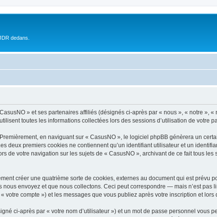
 JDR dedans.
« CasusNO » et ses partenaires affiliés (désignés ci-après par « nous », « notre »,
ilisent toutes les informations collectées lors des sessions d’utilisation de votre p
 Premièrement, en naviguant sur « CasusNO », le logiciel phpBB génèrera un certai
 Les deux premiers cookies ne contiennent qu’un identifiant utilisateur et un ident
ors de votre navigation sur les sujets de « CasusNO », archivant de ce fait tous les
ment créer une quatrième sorte de cookies, externes au document qui est prévu po
 nous envoyez et que nous collectons. Ceci peut correspondre — mais n’est pas lim
« votre compte ») et les messages que vous publiez après votre inscription et lors
igné ci-après par « votre nom d’utilisateur ») et un mot de passe personnel vous p