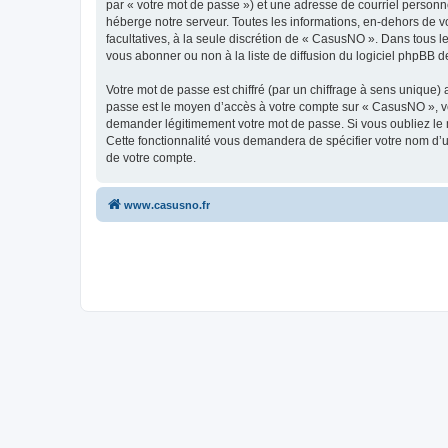
par « votre mot de passe ») et une adresse de courriel personn
héberge notre serveur. Toutes les informations, en-dehors de vo
facultatives, à la seule discrétion de « CasusNO ». Dans tous 
vous abonner ou non à la liste de diffusion du logiciel phpBB d
Votre mot de passe est chiffré (par un chiffrage à sens unique) 
passe est le moyen d’accès à votre compte sur « CasusNO », ve
demander légitimement votre mot de passe. Si vous oubliez le m
Cette fonctionnalité vous demandera de spécifier votre nom d’ut
de votre compte.
www.casusno.fr