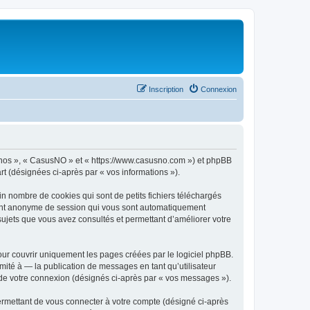
Inscription
Connexion
 « nos », « CasusNO » et « https://www.casusno.com ») et phpBB
art (désignées ci-après par « vos informations »).
n nombre de cookies qui sont de petits fichiers téléchargés
ifiant anonyme de session qui vous sont automatiquement
 sujets que vous avez consultés et permettant d’améliorer votre
ur couvrir uniquement les pages créées par le logiciel phpBB.
ité à — la publication de messages en tant qu’utilisateur
 de votre connexion (désignés ci-après par « vos messages »).
ermettant de vous connecter à votre compte (désigné ci-après