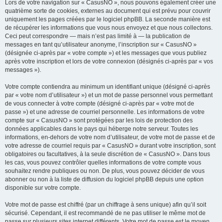
Lors de votre navigation sur « CasusNO », nous pouvons également créer une
quatrième sorte de cookies, externes au document qui est prévu pour couvrir
uniquement les pages créées par le logiciel phpBB. La seconde manière est
de récupérer les informations que vous nous envoyez et que nous collectons.
Ceci peut correspondre — mais n’est pas limité à — la publication de
messages en tant qu’utilisateur anonyme, l’inscription sur « CasusNO »
(désignée ci-après par « votre compte ») et les messages que vous publiez
après votre inscription et lors de votre connexion (désignés ci-après par « vos
messages »).
Votre compte contiendra au minimum un identifiant unique (désigné ci-après
par « votre nom d’utilisateur ») et un mot de passe personnel vous permettant
de vous connecter à votre compte (désigné ci-après par « votre mot de
passe ») et une adresse de courriel personnelle. Les informations de votre
compte sur « CasusNO » sont protégées par les lois de protection des
données applicables dans le pays qui héberge notre serveur. Toutes les
informations, en-dehors de votre nom d’utilisateur, de votre mot de passe et de
votre adresse de courriel requis par « CasusNO » durant votre inscription, sont
obligatoires ou facultatives, à la seule discrétion de « CasusNO ». Dans tous
les cas, vous pouvez contrôler quelles informations de votre compte vous
souhaitez rendre publiques ou non. De plus, vous pouvez décider de vous
abonner ou non à la liste de diffusion du logiciel phpBB depuis une option
disponible sur votre compte.
Votre mot de passe est chiffré (par un chiffrage à sens unique) afin qu’il soit
sécurisé. Cependant, il est recommandé de ne pas utiliser le même mot de
passe sur plusieurs sites internet différents. Votre mot de passe est le moyen