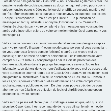
Lors de votre navigation sur « CasusNO », nous pouvons également créer une
quatrième sorte de cookies, externes au document qui est prévu pour couvrir
uniquement les pages créées par le logiciel phpBB. La seconde manière est
de récupérer les informations que vous nous envoyez et que nous collectons.
Ceci peut correspondre — mais n’est pas limité à — la publication de
messages en tant qu’utilisateur anonyme, l’inscription sur « CasusNO »
(désignée ci-après par « votre compte ») et les messages que vous publiez
après votre inscription et lors de votre connexion (désignés ci-après par « vos
messages »).
Votre compte contiendra au minimum un identifiant unique (désigné ci-après
par « votre nom d’utilisateur ») et un mot de passe personnel vous permettant
de vous connecter à votre compte (désigné ci-après par « votre mot de
passe ») et une adresse de courriel personnelle. Les informations de votre
compte sur « CasusNO » sont protégées par les lois de protection des
données applicables dans le pays qui héberge notre serveur. Toutes les
informations, en-dehors de votre nom d’utilisateur, de votre mot de passe et de
votre adresse de courriel requis par « CasusNO » durant votre inscription, sont
obligatoires ou facultatives, à la seule discrétion de « CasusNO ». Dans tous
les cas, vous pouvez contrôler quelles informations de votre compte vous
souhaitez rendre publiques ou non. De plus, vous pouvez décider de vous
abonner ou non à la liste de diffusion du logiciel phpBB depuis une option
disponible sur votre compte.
Votre mot de passe est chiffré (par un chiffrage à sens unique) afin qu’il soit
sécurisé. Cependant, il est recommandé de ne pas utiliser le même mot de
passe sur plusieurs sites internet différents. Votre mot de passe est le moyen