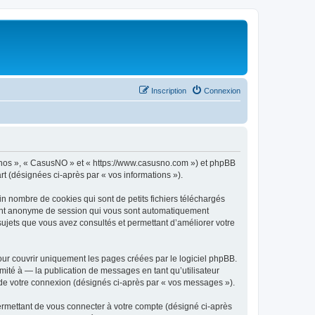
Inscription
Connexion
 « nos », « CasusNO » et « https://www.casusno.com ») et phpBB
art (désignées ci-après par « vos informations »).
n nombre de cookies qui sont de petits fichiers téléchargés
ifiant anonyme de session qui vous sont automatiquement
 sujets que vous avez consultés et permettant d’améliorer votre
ur couvrir uniquement les pages créées par le logiciel phpBB.
ité à — la publication de messages en tant qu’utilisateur
 de votre connexion (désignés ci-après par « vos messages »).
ermettant de vous connecter à votre compte (désigné ci-après