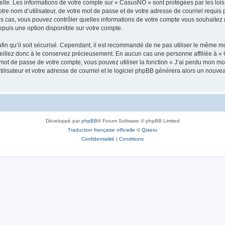
elle. Les informations de votre compte sur « CasusNO » sont protégées par les loi
tre nom d’utilisateur, de votre mot de passe et de votre adresse de courriel requis 
les cas, vous pouvez contrôler quelles informations de votre compte vous souhaite
epuis une option disponible sur votre compte.
afin qu’il soit sécurisé. Cependant, il est recommandé de ne pas utiliser le même mot
illez donc à le conservez précieusement. En aucun cas une personne affiliée à « 
ot de passe de votre compte, vous pouvez utiliser la fonction « J’ai perdu mon mot
ilisateur et votre adresse de courriel et le logiciel phpBB générera alors un nouv
Développé par
phpBB
® Forum Software © phpBB Limited
Traduction française officielle
©
Qiaeru
Confidentialité
|
Conditions