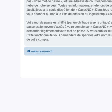
par « votre mot de passe ») et une adresse de courriel personn
héberge notre serveur. Toutes les informations, en-dehors de vo
facultatives, à la seule discrétion de « CasusNO ». Dans tous 
vous abonner ou non à la liste de diffusion du logiciel phpBB d
Votre mot de passe est chiffré (par un chiffrage à sens unique) 
passe est le moyen d’accès à votre compte sur « CasusNO », ve
demander légitimement votre mot de passe. Si vous oubliez le m
Cette fonctionnalité vous demandera de spécifier votre nom d’ut
de votre compte.
www.casusno.fr