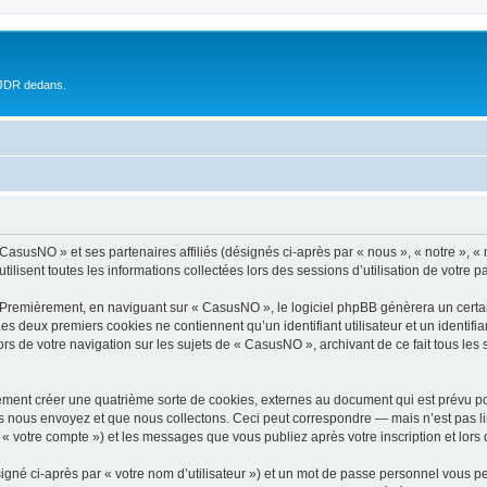
 JDR dedans.
« CasusNO » et ses partenaires affiliés (désignés ci-après par « nous », « notre »,
ilisent toutes les informations collectées lors des sessions d’utilisation de votre p
 Premièrement, en naviguant sur « CasusNO », le logiciel phpBB génèrera un certai
 Les deux premiers cookies ne contiennent qu’un identifiant utilisateur et un ident
ors de votre navigation sur les sujets de « CasusNO », archivant de ce fait tous les
ment créer une quatrième sorte de cookies, externes au document qui est prévu po
 nous envoyez et que nous collectons. Ceci peut correspondre — mais n’est pas lim
« votre compte ») et les messages que vous publiez après votre inscription et lors
igné ci-après par « votre nom d’utilisateur ») et un mot de passe personnel vous p