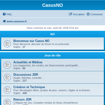
CasusNO
FAQ
Inscription
Connexion
www.casusno.fr
Nous sommes le sam. août 08, 2026 8:54 am
NO
Bienvenue sur Casus NO
Pour découvrir, discuter du forum et se présenter.
Sujets :
17
Jeux de rôle
Actualités et Médias
Les magazines, les sorties, les financements participatifs ...
Sujets :
65
Discussions JDR
Inspis, théories, conseils ...
Sujets :
217
Création et Technique
Pour développer idées, projets de jeux, univers, règles et scénarios
Sujets :
438
Retours JDR
Critiques de Jeu, Comptes rendus et retour d'expérience