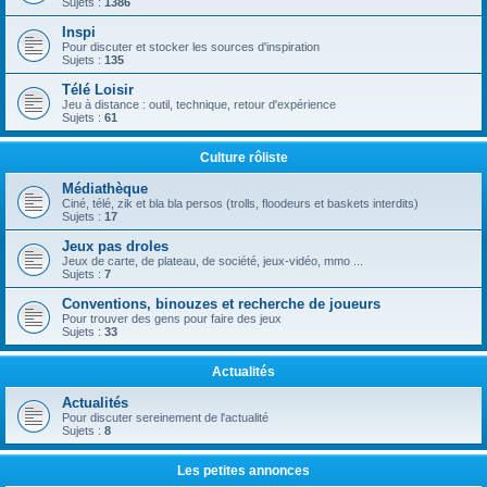
Sujets :
1386
Inspi
Pour discuter et stocker les sources d'inspiration
Sujets :
135
Télé Loisir
Jeu à distance : outil, technique, retour d'expérience
Sujets :
61
Culture rôliste
Médiathèque
Ciné, télé, zik et bla bla persos (trolls, floodeurs et baskets interdits)
Sujets :
17
Jeux pas droles
Jeux de carte, de plateau, de société, jeux-vidéo, mmo ...
Sujets :
7
Conventions, binouzes et recherche de joueurs
Pour trouver des gens pour faire des jeux
Sujets :
33
Actualités
Actualités
Pour discuter sereinement de l'actualité
Sujets :
8
Les petites annonces