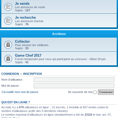
Je vends
Les annonces de vente
Sujets :
127
Je recherche
Les annonces d'achat
Sujets :
76
Archives
Collector
Pour stocker les vieilleries.
Sujets :
33
Game Chef 2017
Forum temporaire pour ceux qui participent au concours - début 29 juin.
Sujets :
41
CONNEXION
•
INSCRIPTION
Nom d’utilisateur :
Mot de passe :
J’ai oublié mon mot de passe
Se souvenir de moi
QUI EST EN LIGNE ?
Au total, il y a
679
utilisateurs en ligne :: 21 inscrits, 1 invisible et 657 invités (selon le
nombre d’utilisateurs actifs des 5 dernières minutes)
Le nombre maximal d’utilisateurs en ligne simultanément a été de
23116
le mar. avr. 07,