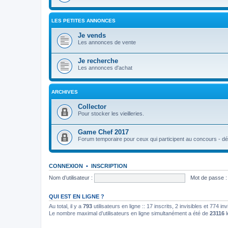
LES PETITES ANNONCES
Je vends
Les annonces de vente
Je recherche
Les annonces d'achat
ARCHIVES
Collector
Pour stocker les vieilleries.
Game Chef 2017
Forum temporaire pour ceux qui participent au concours - déb
CONNEXION
•
INSCRIPTION
Nom d’utilisateur :
Mot de passe :
QUI EST EN LIGNE ?
Au total, il y a
793
utilisateurs en ligne :: 17 inscrits, 2 invisibles et 774 i
Le nombre maximal d’utilisateurs en ligne simultanément a été de
23116
l