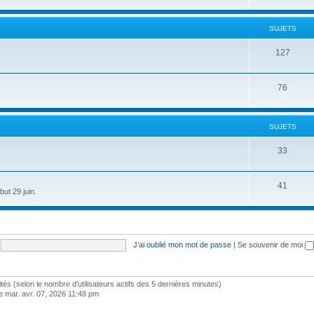
SUJETS
127
76
SUJETS
33
41
ut 29 juin.
J’ai oublié mon mot de passe
|
Se souvenir de moi
nvités (selon le nombre d’utilisateurs actifs des 5 dernières minutes)
e mar. avr. 07, 2026 11:48 pm