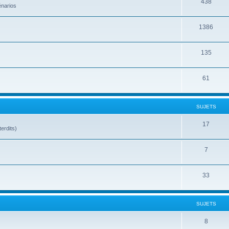
438
énarios
1386
135
61
SUJETS
17
terdits)
7
33
SUJETS
8