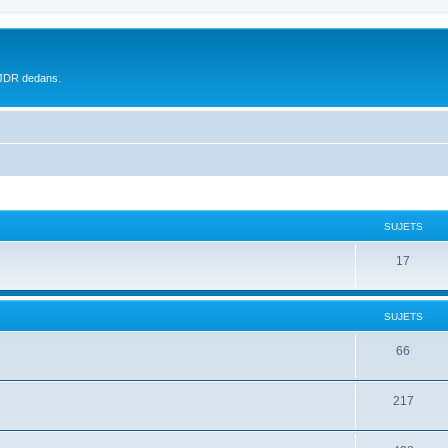
 JDR dedans.
SUJETS
17
SUJETS
66
217