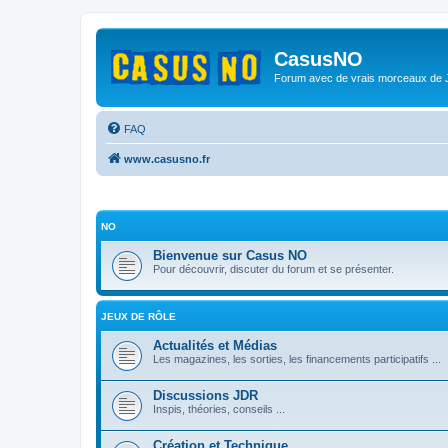
CasusNO
Forum avec de vrais morceaux de
FAQ
www.casusno.fr
NO
Bienvenue sur Casus NO
Pour découvrir, discuter du forum et se présenter.
JEUX DE RÔLE
Actualités et Médias
Les magazines, les sorties, les financements participatifs ...
Discussions JDR
Inspis, théories, conseils ...
Création et Technique