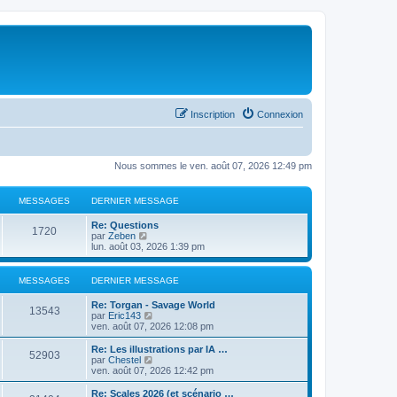
Inscription
Connexion
Nous sommes le ven. août 07, 2026 12:49 pm
MESSAGES
DERNIER MESSAGE
Re: Questions
1720
C
par
Zeben
o
lun. août 03, 2026 1:39 pm
n
s
u
MESSAGES
DERNIER MESSAGE
l
t
Re: Torgan - Savage World
e
13543
C
par
Eric143
r
o
ven. août 07, 2026 12:08 pm
l
n
e
s
Re: Les illustrations par IA …
d
52903
u
C
par
Chestel
e
l
o
ven. août 07, 2026 12:42 pm
r
t
n
n
e
s
Re: Scales 2026 (et scénario …
i