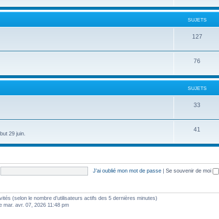
SUJETS
127
76
SUJETS
33
41
ut 29 juin.
J’ai oublié mon mot de passe
|
Se souvenir de moi
 invités (selon le nombre d’utilisateurs actifs des 5 dernières minutes)
e mar. avr. 07, 2026 11:48 pm