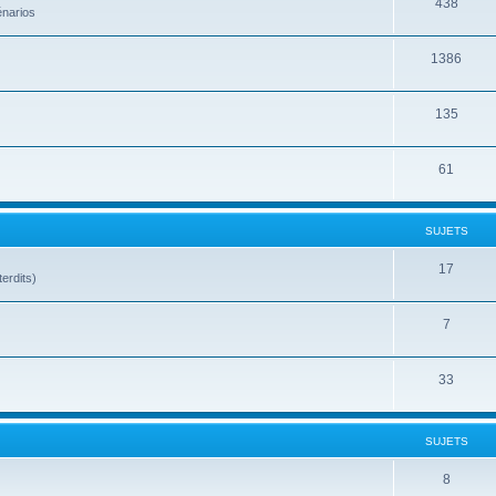
438
énarios
1386
135
61
SUJETS
17
terdits)
7
33
SUJETS
8