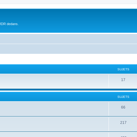
 JDR dedans.
SUJETS
17
SUJETS
66
217