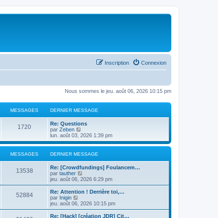
Inscription
Connexion
Nous sommes le jeu. août 06, 2026 10:15 pm
MESSAGES
DERNIER MESSAGE
Re: Questions
1720
C
par
Zeben
o
lun. août 03, 2026 1:39 pm
n
s
u
MESSAGES
DERNIER MESSAGE
l
t
Re: [Crowdfundings] Foulancem…
e
13538
C
par
tauther
r
o
jeu. août 06, 2026 6:29 pm
l
n
e
s
Re: Attention ! Derrière toi,…
d
52884
u
C
par
Inigin
e
l
o
jeu. août 06, 2026 10:15 pm
r
t
n
n
e
s
Re: [Hack] [création JDR] Cit…
i