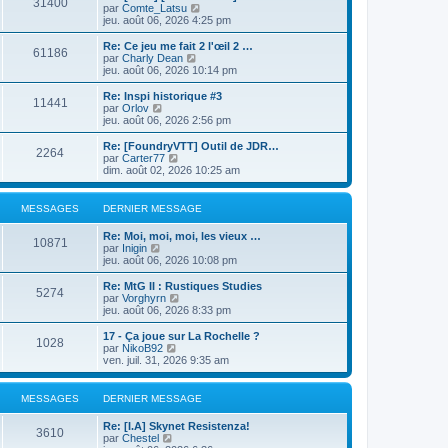
31400
r
u
C
par
Comte_Latsu
e
l
l
o
jeu. août 06, 2026 4:25 pm
r
e
t
n
m
d
e
s
e
Re: Ce jeu me fait 2 l'œil 2 …
e
61186
r
u
s
C
par
Charly Dean
r
l
l
s
o
jeu. août 06, 2026 10:14 pm
n
e
t
a
n
i
d
e
g
s
Re: Inspi historique #3
e
e
11441
r
e
u
C
par
Orlov
r
r
l
l
o
jeu. août 06, 2026 2:56 pm
m
n
e
t
n
e
i
d
e
s
Re: [FoundryVTT] Outil de JDR…
s
e
e
2264
r
u
C
par
Carter77
s
r
r
l
l
o
dim. août 02, 2026 10:25 am
a
m
n
e
t
n
g
e
i
d
e
s
e
s
e
e
r
u
MESSAGES
DERNIER MESSAGE
s
r
r
l
l
a
m
n
e
t
g
e
Re: Moi, moi, moi, les vieux …
i
d
e
10871
e
C
s
par
Inigin
e
e
r
o
s
jeu. août 06, 2026 10:08 pm
r
r
l
n
a
m
n
e
s
g
e
Re: MtG II : Rustiques Studies
i
d
5274
u
e
C
s
par
Vorghyrn
e
e
l
o
s
jeu. août 06, 2026 8:33 pm
r
r
t
n
a
m
n
e
s
g
e
17 - Ça joue sur La Rochelle ?
i
1028
r
u
e
s
C
par
NikoB92
e
l
l
s
o
ven. juil. 31, 2026 9:35 am
r
e
t
a
n
m
d
e
g
s
e
e
r
e
u
s
MESSAGES
DERNIER MESSAGE
r
l
l
s
n
e
t
a
Re: [I.A] Skynet Resistenza!
i
d
e
3610
g
C
par
Chestel
e
e
r
e