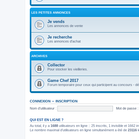
LES PETITES ANNONCES
Je vends
Les annonces de vente
Je recherche
Les annonces d'achat
ARCHIVES
Collector
Pour stocker les vieilleries.
Game Chef 2017
Forum temporaire pour ceux qui participent au concours - déb
CONNEXION
•
INSCRIPTION
Nom d’utilisateur :
Mot de passe :
QUI EST EN LIGNE ?
Au total, il y a
1688
utilisateurs en ligne :: 25 inscrits, 1 invisible et 1662
Le nombre maximal d’utilisateurs en ligne simultanément a été de
23116
l