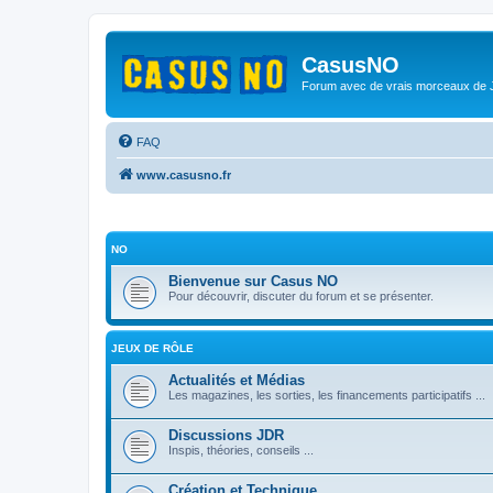
CasusNO
Forum avec de vrais morceaux de
FAQ
www.casusno.fr
NO
Bienvenue sur Casus NO
Pour découvrir, discuter du forum et se présenter.
JEUX DE RÔLE
Actualités et Médias
Les magazines, les sorties, les financements participatifs ...
Discussions JDR
Inspis, théories, conseils ...
Création et Technique