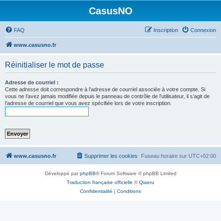
CasusNO
FAQ
Inscription
Connexion
www.casusno.fr
Réinitialiser le mot de passe
Adresse de courriel :
Cette adresse doit correspondre à l’adresse de courriel associée à votre compte. Si
vous ne l’avez jamais modifiée depuis le panneau de contrôle de l’utilisateur, il s’agit de
l’adresse de courriel que vous avez spécifiée lors de votre inscription.
www.casusno.fr
Supprimer les cookies
Fuseau horaire sur
UTC+02:00
Développé par
phpBB
® Forum Software © phpBB Limited
Traduction française officielle
©
Qiaeru
Confidentialité
|
Conditions