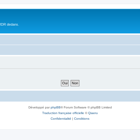
 JDR dedans.
Développé par
phpBB
® Forum Software © phpBB Limited
Traduction française officielle
©
Qiaeru
Confidentialité
|
Conditions