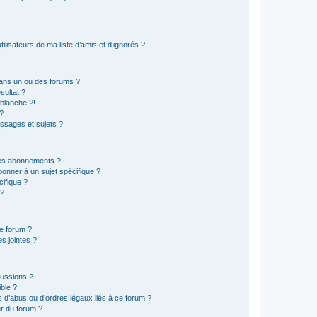
lisateurs de ma liste d’amis et d’ignorés ?
ans un ou des forums ?
sultat ?
blanche ?!
?
ssages et sujets ?
t les abonnements ?
onner à un sujet spécifique ?
ifique ?
 ?
ce forum ?
s jointes ?
cussions ?
ible ?
 d’abus ou d’ordres légaux liés à ce forum ?
r du forum ?