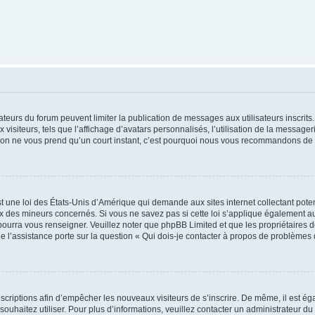
trateurs du forum peuvent limiter la publication de messages aux utilisateurs inscri
visiteurs, tels que l’affichage d’avatars personnalisés, l’utilisation de la messager
ription ne vous prend qu’un court instant, c’est pourquoi nous vous recommandons de l
t une loi des États-Unis d’Amérique qui demande aux sites internet collectant pot
 des mineurs concernés. Si vous ne savez pas si cette loi s’applique également au
 pourra vous renseigner. Veuillez noter que phpBB Limited et que les propriétaires
ue l’assistance porte sur la question « Qui dois-je contacter à propos de problèmes 
inscriptions afin d’empêcher les nouveaux visiteurs de s’inscrire. De même, il est é
s souhaitez utiliser. Pour plus d’informations, veuillez contacter un administrateur du