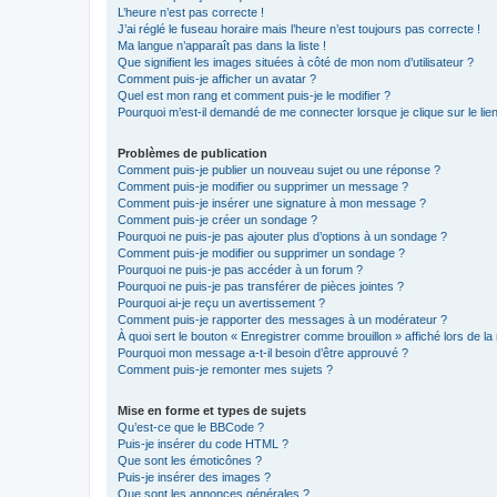
L’heure n’est pas correcte !
J’ai réglé le fuseau horaire mais l’heure n’est toujours pas correcte !
Ma langue n’apparaît pas dans la liste !
Que signifient les images situées à côté de mon nom d’utilisateur ?
Comment puis-je afficher un avatar ?
Quel est mon rang et comment puis-je le modifier ?
Pourquoi m’est-il demandé de me connecter lorsque je clique sur le lien 
Problèmes de publication
Comment puis-je publier un nouveau sujet ou une réponse ?
Comment puis-je modifier ou supprimer un message ?
Comment puis-je insérer une signature à mon message ?
Comment puis-je créer un sondage ?
Pourquoi ne puis-je pas ajouter plus d’options à un sondage ?
Comment puis-je modifier ou supprimer un sondage ?
Pourquoi ne puis-je pas accéder à un forum ?
Pourquoi ne puis-je pas transférer de pièces jointes ?
Pourquoi ai-je reçu un avertissement ?
Comment puis-je rapporter des messages à un modérateur ?
À quoi sert le bouton « Enregistrer comme brouillon » affiché lors de la 
Pourquoi mon message a-t-il besoin d’être approuvé ?
Comment puis-je remonter mes sujets ?
Mise en forme et types de sujets
Qu’est-ce que le BBCode ?
Puis-je insérer du code HTML ?
Que sont les émoticônes ?
Puis-je insérer des images ?
Que sont les annonces générales ?