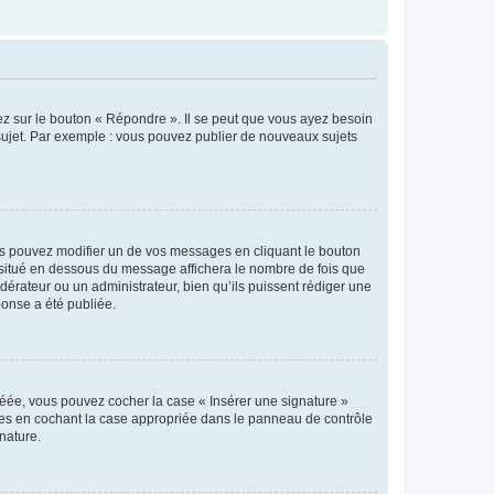
ez sur le bouton « Répondre ». Il se peut que vous ayez besoin
 sujet. Par exemple : vous pouvez publier de nouveaux sujets
s pouvez modifier un de vos messages en cliquant le bouton
e situé en dessous du message affichera le nombre de fois que
modérateur ou un administrateur, bien qu’ils puissent rédiger une
ponse a été publiée.
réée, vous pouvez cocher la case « Insérer une signature »
ages en cochant la case appropriée dans le panneau de contrôle
gnature.