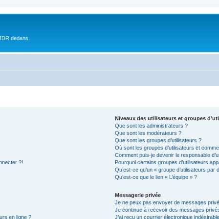
 JDR dedans.
Niveaux des utilisateurs et groupes d’uti
Que sont les administrateurs ?
Que sont les modérateurs ?
Que sont les groupes d’utilisateurs ?
Où sont les groupes d’utilisateurs et commen
Comment puis-je devenir le responsable d’un
nnecter ?!
Pourquoi certains groupes d’utilisateurs app
Qu’est-ce qu’un « groupe d’utilisateurs par 
Qu’est-ce que le lien « L’équipe » ?
Messagerie privée
Je ne peux pas envoyer de messages privé
Je continue à recevoir des messages privés 
urs en ligne ?
J’ai reçu un courrier électronique indésirabl