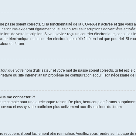
t de passe soient corrects. Si la fonctionnalité de la COPPA est activée et que vous 
ains forums exigeront également que les nouvelles inscriptions doivent être activée
te lors de votre inscription. Si vous aviez reçu un courrier électronique, consultez l
r électronique ou le courrier électronique a été filtré en tant que pourriel. Si vo
rateur du forum.
out que votre nom d’utilisateur et votre mot de passe soient corrects. Si tel est le
iétaire du site internet ait un problème de configuration et qu’il soit nécessaire de l
 plus me connecter ?!
votre compte pour une quelconque raison. De plus, beaucoup de forums suppriment pér
 nouveau et essayez de participer plus activement aux discussions du forum.
 récupéré, il peut facilement être réinitialisé. Veuillez vous rendre sur la page de