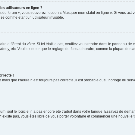
s utilisateurs en ligne ?
s du forum », vous trouverez l’option « Masquer mon statut en ligne ». Si vous activ
é comme étant un utilisateur invisible.
aire différent du vôtre. Si tel était le cas, veuillez vous rendre dans le panneau de co
ey, etc. Veuillez noter que le réglage du fuseau horaire, comme la plupart des autr
orrecte !
 mais que l’heure n’est toujours pas correcte, il est probable que l’horloge du serve
orum, soit le logiciel n’a pas encore été traduit dans votre langue. Essayez de deman
 n’existe pas, vous êtes libre de vous porter volontaire et commencer une nouvelle t