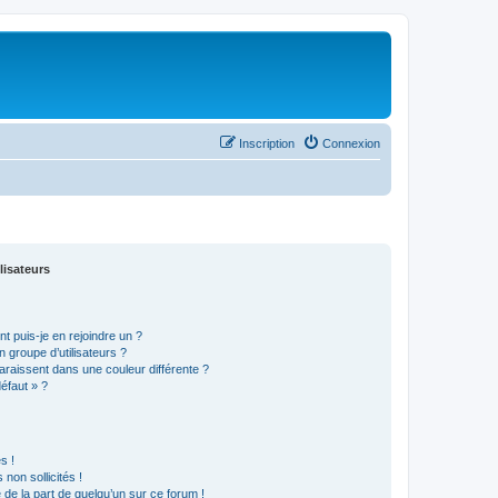
Inscription
Connexion
lisateurs
t puis-je en rejoindre un ?
 groupe d’utilisateurs ?
araissent dans une couleur différente ?
défaut » ?
s !
non sollicités !
e de la part de quelqu’un sur ce forum !