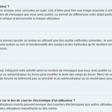
ateur ?
ur lorsque vous consultez un sujet. Une d’elles peut être une image associée à vo
mbre de messages que vous avez publié, ou permet de différencier votre statut parti
 unique et personnelle à chaque utilisateur.
ous pouvez ajouter un avatar en utilisant une des quatre méthodes suivantes : le serv
ent activer ou non la fonctionnalité des avatars et des méthodes qu’ils veuillent ren
forum.
ur, indiquent votre activité selon le nombre de messages que vous avez publié ou id
eul un administrateur du forum peut modifier le texte des rangs du forum. Merci de 
de forums ne toléreront pas ce procédé et un administrateur ou un modérateur pou
ur le lien de courrier électronique d’un utilisateur ?
s utilisateurs inscrits peuvent envoyer des courriers électroniques aux autres utili
es utilisateurs malveillants ou des robots.