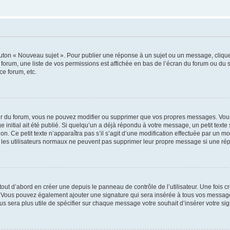
outon « Nouveau sujet ». Pour publier une réponse à un sujet ou un message, cliqu
 forum, une liste de vos permissions est affichée en bas de l’écran du forum ou du
ce forum, etc.
r du forum, vous ne pouvez modifier ou supprimer que vos propres messages. Vou
 initial ait été publié. Si quelqu’un a déjà répondu à votre message, un petit text
ion. Ce petit texte n’apparaîtra pas s’il s’agit d’une modification effectuée par un 
ue les utilisateurs normaux ne peuvent pas supprimer leur propre message si une ré
ut d’abord en créer une depuis le panneau de contrôle de l’utilisateur. Une fois c
ure. Vous pouvez également ajouter une signature qui sera insérée à tous vos mess
 vous sera plus utile de spécifier sur chaque message votre souhait d’insérer votre si