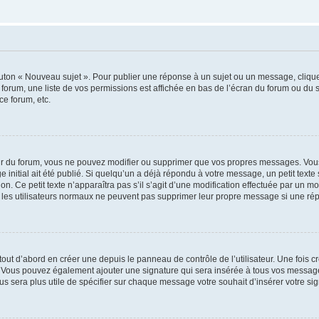
outon « Nouveau sujet ». Pour publier une réponse à un sujet ou un message, cliqu
 forum, une liste de vos permissions est affichée en bas de l’écran du forum ou du
ce forum, etc.
r du forum, vous ne pouvez modifier ou supprimer que vos propres messages. Vou
 initial ait été publié. Si quelqu’un a déjà répondu à votre message, un petit text
ion. Ce petit texte n’apparaîtra pas s’il s’agit d’une modification effectuée par un 
ue les utilisateurs normaux ne peuvent pas supprimer leur propre message si une ré
ut d’abord en créer une depuis le panneau de contrôle de l’utilisateur. Une fois c
ure. Vous pouvez également ajouter une signature qui sera insérée à tous vos mess
 vous sera plus utile de spécifier sur chaque message votre souhait d’insérer votre si