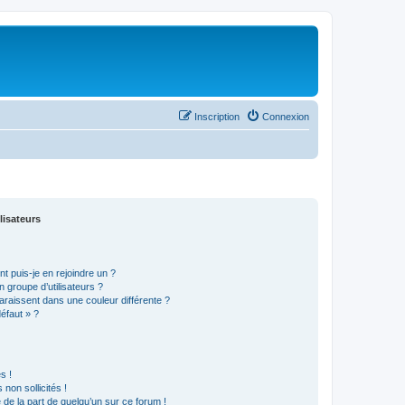
Inscription
Connexion
lisateurs
t puis-je en rejoindre un ?
 groupe d’utilisateurs ?
araissent dans une couleur différente ?
défaut » ?
s !
non sollicités !
e de la part de quelqu’un sur ce forum !