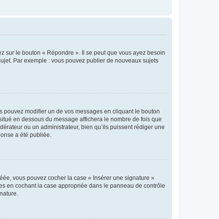
ez sur le bouton « Répondre ». Il se peut que vous ayez besoin
 sujet. Par exemple : vous pouvez publier de nouveaux sujets
s pouvez modifier un de vos messages en cliquant le bouton
e situé en dessous du message affichera le nombre de fois que
modérateur ou un administrateur, bien qu’ils puissent rédiger une
ponse a été publiée.
réée, vous pouvez cocher la case « Insérer une signature »
ages en cochant la case appropriée dans le panneau de contrôle
gnature.