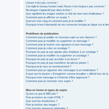
L’heure n’est pas correcte !
J’ai réglé le fuseau horaire mais l’heure n’est toujours pas correcte !
Ma langue n’apparaît pas dans la liste !
Que signifient les images situées à côté de mon nom d’utilisateur ?
Comment puis-je afficher un avatar ?
Quel est mon rang et comment puis-je le modifier ?
Pourquoi m’est-il demandé de me connecter lorsque je clique sur le lien 
Problèmes de publication
Comment puis-je publier un nouveau sujet ou une réponse ?
Comment puis-je modifier ou supprimer un message ?
Comment puis-je insérer une signature à mon message ?
Comment puis-je créer un sondage ?
Pourquoi ne puis-je pas ajouter plus d’options à un sondage ?
Comment puis-je modifier ou supprimer un sondage ?
Pourquoi ne puis-je pas accéder à un forum ?
Pourquoi ne puis-je pas transférer de pièces jointes ?
Pourquoi ai-je reçu un avertissement ?
Comment puis-je rapporter des messages à un modérateur ?
À quoi sert le bouton « Enregistrer comme brouillon » affiché lors de la 
Pourquoi mon message a-t-il besoin d’être approuvé ?
Comment puis-je remonter mes sujets ?
Mise en forme et types de sujets
Qu’est-ce que le BBCode ?
Puis-je insérer du code HTML ?
Que sont les émoticônes ?
Puis-je insérer des images ?
Que sont les annonces générales ?