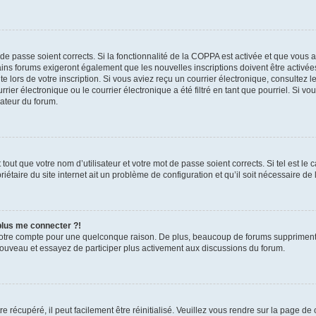
t de passe soient corrects. Si la fonctionnalité de la COPPA est activée et que vous 
ains forums exigeront également que les nouvelles inscriptions doivent être activée
te lors de votre inscription. Si vous aviez reçu un courrier électronique, consultez l
r électronique ou le courrier électronique a été filtré en tant que pourriel. Si vo
rateur du forum.
out que votre nom d’utilisateur et votre mot de passe soient corrects. Si tel est le
iétaire du site internet ait un problème de configuration et qu’il soit nécessaire de l
 plus me connecter ?!
votre compte pour une quelconque raison. De plus, beaucoup de forums suppriment pér
 nouveau et essayez de participer plus activement aux discussions du forum.
 récupéré, il peut facilement être réinitialisé. Veuillez vous rendre sur la page de