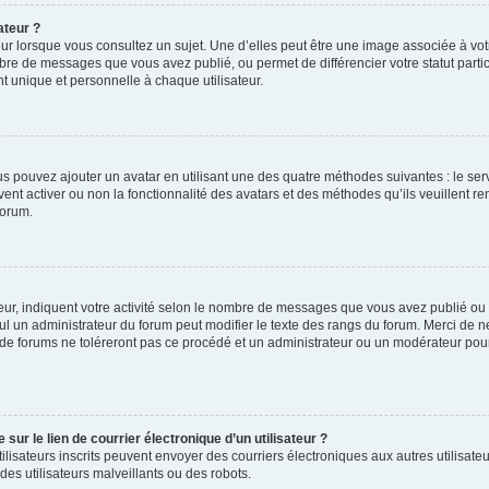
ateur ?
ur lorsque vous consultez un sujet. Une d’elles peut être une image associée à vo
mbre de messages que vous avez publié, ou permet de différencier votre statut parti
 unique et personnelle à chaque utilisateur.
ous pouvez ajouter un avatar en utilisant une des quatre méthodes suivantes : le serv
ent activer ou non la fonctionnalité des avatars et des méthodes qu’ils veuillent ren
forum.
ur, indiquent votre activité selon le nombre de messages que vous avez publié ou id
eul un administrateur du forum peut modifier le texte des rangs du forum. Merci de 
de forums ne toléreront pas ce procédé et un administrateur ou un modérateur pou
ur le lien de courrier électronique d’un utilisateur ?
s utilisateurs inscrits peuvent envoyer des courriers électroniques aux autres utili
es utilisateurs malveillants ou des robots.