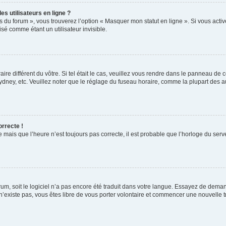
s utilisateurs en ligne ?
s du forum », vous trouverez l’option « Masquer mon statut en ligne ». Si vous activ
é comme étant un utilisateur invisible.
aire différent du vôtre. Si tel était le cas, veuillez vous rendre dans le panneau de co
ey, etc. Veuillez noter que le réglage du fuseau horaire, comme la plupart des autr
orrecte !
 mais que l’heure n’est toujours pas correcte, il est probable que l’horloge du serve
orum, soit le logiciel n’a pas encore été traduit dans votre langue. Essayez de deman
 n’existe pas, vous êtes libre de vous porter volontaire et commencer une nouvelle t