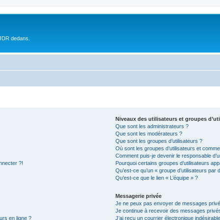
 JDR dedans.
Niveaux des utilisateurs et groupes d’uti
Que sont les administrateurs ?
Que sont les modérateurs ?
Que sont les groupes d’utilisateurs ?
Où sont les groupes d’utilisateurs et commen
Comment puis-je devenir le responsable d’un
nnecter ?!
Pourquoi certains groupes d’utilisateurs app
Qu’est-ce qu’un « groupe d’utilisateurs par 
Qu’est-ce que le lien « L’équipe » ?
Messagerie privée
Je ne peux pas envoyer de messages privé
Je continue à recevoir des messages privés 
urs en ligne ?
J’ai reçu un courrier électronique indésirabl