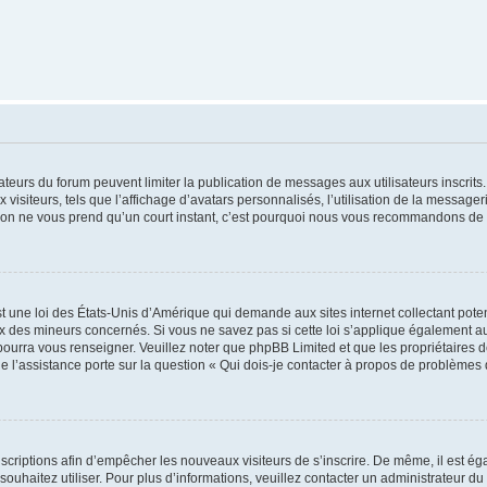
trateurs du forum peuvent limiter la publication de messages aux utilisateurs inscri
visiteurs, tels que l’affichage d’avatars personnalisés, l’utilisation de la messager
ription ne vous prend qu’un court instant, c’est pourquoi nous vous recommandons de l
t une loi des États-Unis d’Amérique qui demande aux sites internet collectant pot
 des mineurs concernés. Si vous ne savez pas si cette loi s’applique également au
 pourra vous renseigner. Veuillez noter que phpBB Limited et que les propriétaires
ue l’assistance porte sur la question « Qui dois-je contacter à propos de problèmes 
inscriptions afin d’empêcher les nouveaux visiteurs de s’inscrire. De même, il est é
s souhaitez utiliser. Pour plus d’informations, veuillez contacter un administrateur du