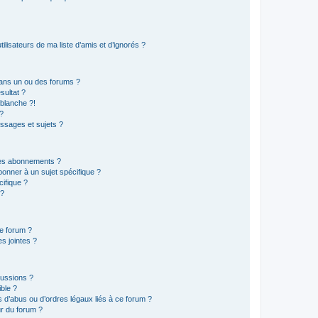
lisateurs de ma liste d’amis et d’ignorés ?
ans un ou des forums ?
sultat ?
blanche ?!
?
ssages et sujets ?
t les abonnements ?
onner à un sujet spécifique ?
ifique ?
 ?
ce forum ?
s jointes ?
cussions ?
ible ?
 d’abus ou d’ordres légaux liés à ce forum ?
r du forum ?