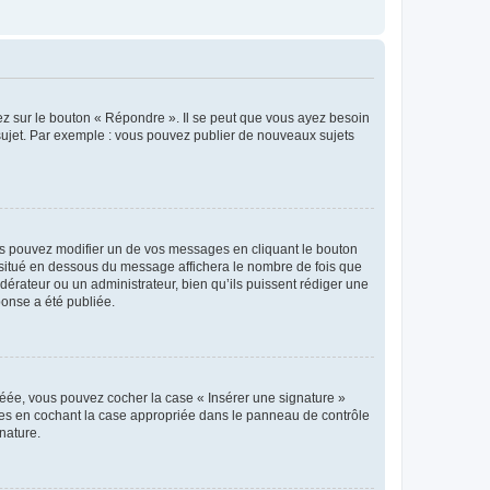
ez sur le bouton « Répondre ». Il se peut que vous ayez besoin
 sujet. Par exemple : vous pouvez publier de nouveaux sujets
s pouvez modifier un de vos messages en cliquant le bouton
e situé en dessous du message affichera le nombre de fois que
modérateur ou un administrateur, bien qu’ils puissent rédiger une
ponse a été publiée.
réée, vous pouvez cocher la case « Insérer une signature »
ages en cochant la case appropriée dans le panneau de contrôle
gnature.