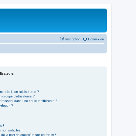
Inscription
Connexion
lisateurs
t puis-je en rejoindre un ?
 groupe d’utilisateurs ?
araissent dans une couleur différente ?
défaut » ?
s !
non sollicités !
e de la part de quelqu’un sur ce forum !