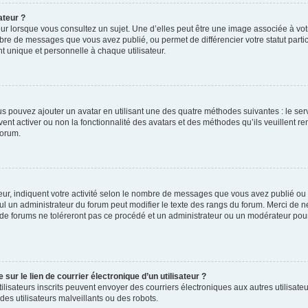
ateur ?
ur lorsque vous consultez un sujet. Une d’elles peut être une image associée à vo
mbre de messages que vous avez publié, ou permet de différencier votre statut parti
 unique et personnelle à chaque utilisateur.
ous pouvez ajouter un avatar en utilisant une des quatre méthodes suivantes : le serv
ent activer ou non la fonctionnalité des avatars et des méthodes qu’ils veuillent ren
forum.
ur, indiquent votre activité selon le nombre de messages que vous avez publié ou id
eul un administrateur du forum peut modifier le texte des rangs du forum. Merci de 
de forums ne toléreront pas ce procédé et un administrateur ou un modérateur pou
ur le lien de courrier électronique d’un utilisateur ?
s utilisateurs inscrits peuvent envoyer des courriers électroniques aux autres utili
es utilisateurs malveillants ou des robots.