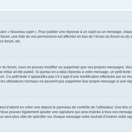
outon « Nouveau sujet ». Pour publier une réponse à un sujet ou un message, cliqu
 forum, une liste de vos permissions est affichée en bas de l’écran du forum ou du
ce forum, etc.
r du forum, vous ne pouvez modifier ou supprimer que vos propres messages. Vou
 initial ait été publié. Si quelqu’un a déjà répondu à votre message, un petit text
ion. Ce petit texte n’apparaîtra pas s’il s’agit d’une modification effectuée par un 
ue les utilisateurs normaux ne peuvent pas supprimer leur propre message si une ré
ut d’abord en créer une depuis le panneau de contrôle de l’utilisateur. Une fois c
ure. Vous pouvez également ajouter une signature qui sera insérée à tous vos mess
 vous sera plus utile de spécifier sur chaque message votre souhait d’insérer votre si