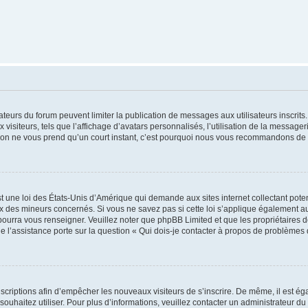
trateurs du forum peuvent limiter la publication de messages aux utilisateurs inscri
visiteurs, tels que l’affichage d’avatars personnalisés, l’utilisation de la messager
ription ne vous prend qu’un court instant, c’est pourquoi nous vous recommandons de l
t une loi des États-Unis d’Amérique qui demande aux sites internet collectant pot
 des mineurs concernés. Si vous ne savez pas si cette loi s’applique également au
 pourra vous renseigner. Veuillez noter que phpBB Limited et que les propriétaires
ue l’assistance porte sur la question « Qui dois-je contacter à propos de problèmes 
inscriptions afin d’empêcher les nouveaux visiteurs de s’inscrire. De même, il est é
s souhaitez utiliser. Pour plus d’informations, veuillez contacter un administrateur du