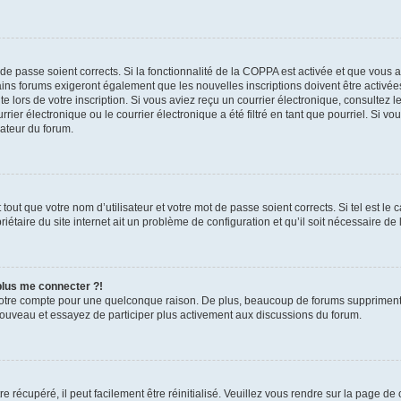
t de passe soient corrects. Si la fonctionnalité de la COPPA est activée et que vous 
ains forums exigeront également que les nouvelles inscriptions doivent être activée
te lors de votre inscription. Si vous aviez reçu un courrier électronique, consultez l
r électronique ou le courrier électronique a été filtré en tant que pourriel. Si vo
rateur du forum.
out que votre nom d’utilisateur et votre mot de passe soient corrects. Si tel est le
iétaire du site internet ait un problème de configuration et qu’il soit nécessaire de l
 plus me connecter ?!
votre compte pour une quelconque raison. De plus, beaucoup de forums suppriment pér
 nouveau et essayez de participer plus activement aux discussions du forum.
 récupéré, il peut facilement être réinitialisé. Veuillez vous rendre sur la page de