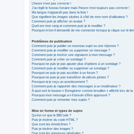
L’heure n’est pas correcte !
J’ai réglé le fuseau horaire mais l’heure n’est toujours pas correcte !
Ma langue n’apparaît pas dans la liste !
Que signifient les images situées à côté de mon nom d’utilisateur ?
Comment puis-je afficher un avatar ?
Quel est mon rang et comment puis-je le modifier ?
Pourquoi m’est-il demandé de me connecter lorsque je clique sur le lien 
Problèmes de publication
Comment puis-je publier un nouveau sujet ou une réponse ?
Comment puis-je modifier ou supprimer un message ?
Comment puis-je insérer une signature à mon message ?
Comment puis-je créer un sondage ?
Pourquoi ne puis-je pas ajouter plus d’options à un sondage ?
Comment puis-je modifier ou supprimer un sondage ?
Pourquoi ne puis-je pas accéder à un forum ?
Pourquoi ne puis-je pas transférer de pièces jointes ?
Pourquoi ai-je reçu un avertissement ?
Comment puis-je rapporter des messages à un modérateur ?
À quoi sert le bouton « Enregistrer comme brouillon » affiché lors de la 
Pourquoi mon message a-t-il besoin d’être approuvé ?
Comment puis-je remonter mes sujets ?
Mise en forme et types de sujets
Qu’est-ce que le BBCode ?
Puis-je insérer du code HTML ?
Que sont les émoticônes ?
Puis-je insérer des images ?
Que sont les annonces générales ?