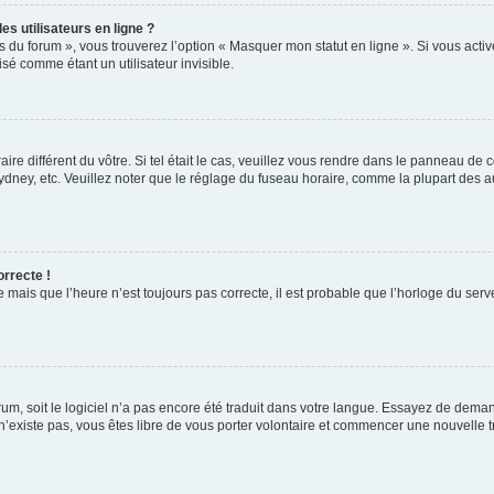
s utilisateurs en ligne ?
s du forum », vous trouverez l’option « Masquer mon statut en ligne ». Si vous activ
é comme étant un utilisateur invisible.
aire différent du vôtre. Si tel était le cas, veuillez vous rendre dans le panneau de co
ey, etc. Veuillez noter que le réglage du fuseau horaire, comme la plupart des autr
orrecte !
 mais que l’heure n’est toujours pas correcte, il est probable que l’horloge du serve
orum, soit le logiciel n’a pas encore été traduit dans votre langue. Essayez de deman
 n’existe pas, vous êtes libre de vous porter volontaire et commencer une nouvelle t