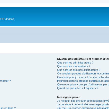
 JDR dedans.
Niveaux des utilisateurs et groupes d’uti
Que sont les administrateurs ?
Que sont les modérateurs ?
Que sont les groupes d’utilisateurs ?
Où sont les groupes d’utilisateurs et commen
Comment puis-je devenir le responsable d’un
nnecter ?!
Pourquoi certains groupes d’utilisateurs app
Qu’est-ce qu’un « groupe d’utilisateurs par 
Qu’est-ce que le lien « L’équipe » ?
Messagerie privée
Je ne peux pas envoyer de messages privé
Je continue à recevoir des messages privés 
urs en ligne ?
J’ai reçu un courrier électronique indésirabl