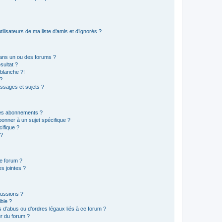
lisateurs de ma liste d’amis et d’ignorés ?
ans un ou des forums ?
sultat ?
blanche ?!
?
ssages et sujets ?
t les abonnements ?
onner à un sujet spécifique ?
ifique ?
 ?
ce forum ?
s jointes ?
cussions ?
ible ?
 d’abus ou d’ordres légaux liés à ce forum ?
r du forum ?